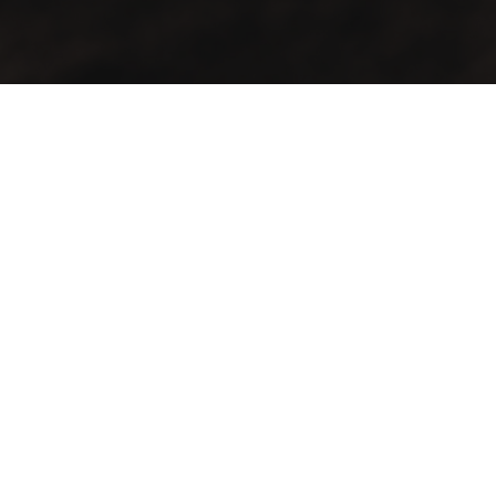
Contacto
Ubicación:
Calz. de las Américas 150
Col. Cuauhtémoc Sur
21200 Mexicali, B.C.
Teléfono:
+52686-568-11-02