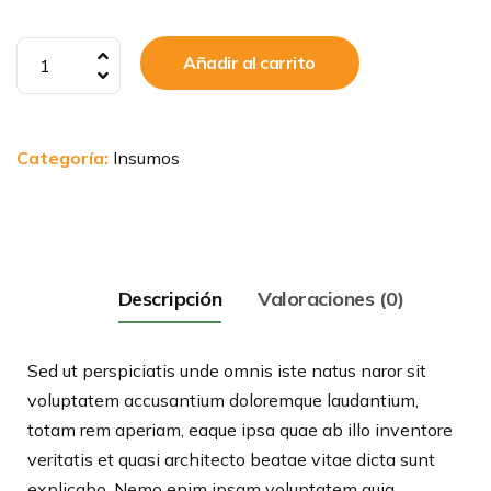
Vaso
Añadir al carrito
20
oz
cantidad
Categoría:
Insumos
Descripción
Valoraciones (0)
Sed ut perspiciatis unde omnis iste natus naror sit
voluptatem accusantium doloremque laudantium,
totam rem aperiam, eaque ipsa quae ab illo inventore
veritatis et quasi architecto beatae vitae dicta sunt
explicabo. Nemo enim ipsam voluptatem quia